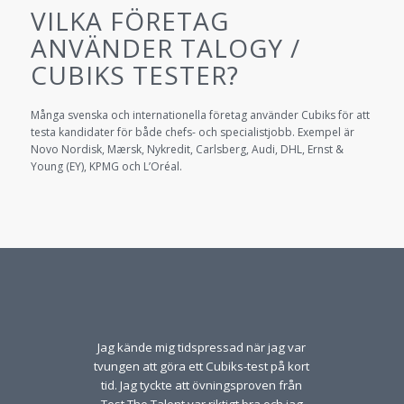
VILKA FÖRETAG
ANVÄNDER TALOGY /
CUBIKS TESTER?
Många svenska och internationella företag använder Cubiks för att
testa kandidater för både chefs- och specialistjobb. Exempel är
Novo Nordisk, Mærsk, Nykredit, Carlsberg, Audi, DHL, Ernst &
Young (EY), KPMG och L’Oréal.
Jag kände mig tidspressad när jag var
tvungen att göra ett Cubiks-test på kort
tid. Jag tyckte att övningsproven från
Test The Talent var riktigt bra och jag