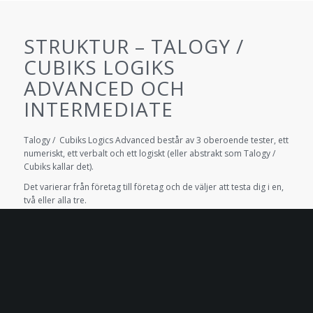
STRUKTUR – TALOGY /
CUBIKS LOGIKS
ADVANCED OCH
INTERMEDIATE
Talogy / Cubiks Logics Advanced består av 3 oberoende tester, ett
numeriskt, ett verbalt och ett logiskt (eller abstrakt som Talogy /
Cubiks kallar det).
Det varierar från företag till företag och de väljer att testa dig i en,
två eller alla tre.
Talogy / Cubiks Intermediate är däremot ett omfattande test där
du testas inom alla tre områdena tillsammans och där frågorna är
mer varierande än i den avancerade delen.
Utbildningspaketet Test The Talents innehåller testfrågor i alla
kategorier.