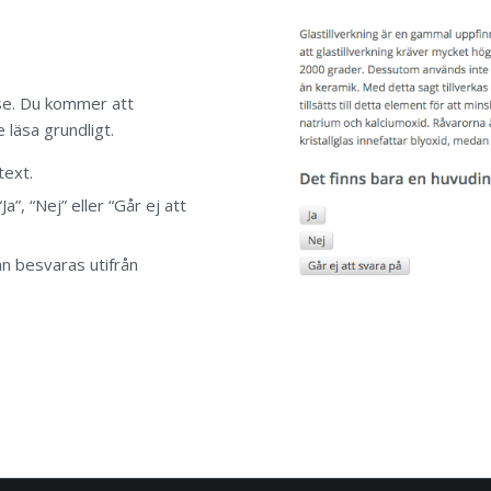
lse. Du kommer att
läsa grundligt.
text.
a”, “Nej” eller “Går ej att
an besvaras utifrån