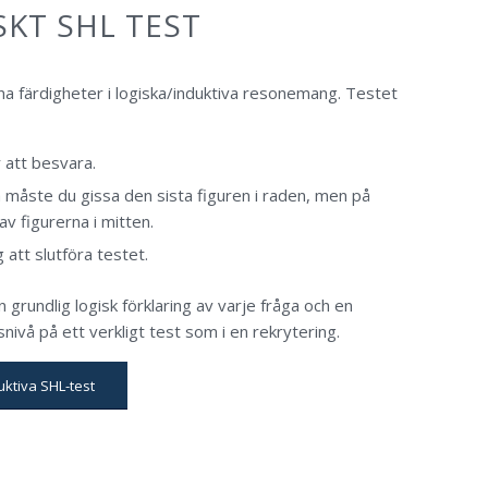
SKT SHL TEST
ina färdigheter i logiska/induktiva resonemang. Testet
r att besvara.
a måste du gissa den sista figuren i raden, men på
v figurerna i mitten.
 att slutföra testet.
n grundlig logisk förklaring av varje fråga och en
snivå på ett verkligt test som i en rekrytering.
uktiva SHL-test