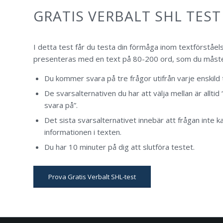
GRATIS VERBALT SHL TEST
I detta test får du testa din förmåga inom textförståe
presenteras med en text på 80-200 ord, som du måste 
Du kommer svara på tre frågor utifrån varje enskild 
De svarsalternativen du har att välja mellan är alltid “J
svara på”.
Det sista svarsalternativet innebär att frågan inte k
informationen i texten.
Du har 10 minuter på dig att slutföra testet.
Prova Gratis Verbalt SHL-test