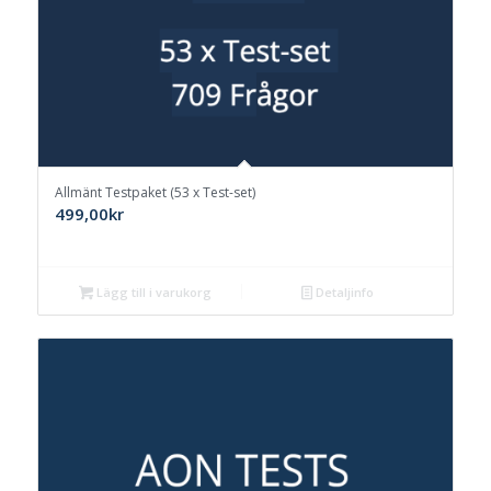
Allmänt Testpaket (53 x Test-set)
499,00
kr
Lägg till i varukorg
Detaljinfo