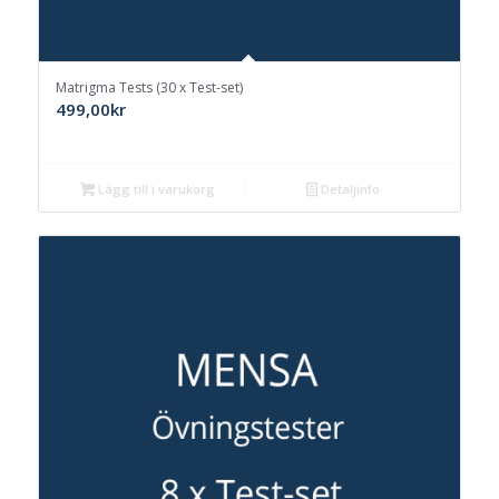
Matrigma Tests (30 x Test-set)
499,00
kr
Lägg till i varukorg
Detaljinfo