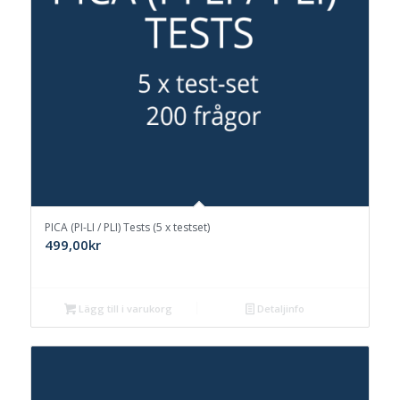
PICA (PI-LI / PLI) Tests (5 x testset)
499,00
kr
Lägg till i varukorg
Detaljinfo