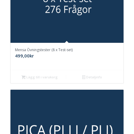
Mensa Övningstester (8 x Test-set)
499,00
kr
Lägg till i varukorg
Detaljinfo