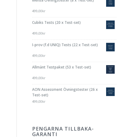
Mensa Övningstester (8 x Test-set)
499,00
kr
Cubiks Tests (20 x Test-set)
499,00
kr
I-prov (f.d UNIQ) Tests (22 x Test-set)
499,00
kr
Allmänt Testpaket (53 x Test-set)
499,00
kr
AON Assessment Övningstester (26 x
Test-set)
499,00
kr
PENGARNA TILLBAKA-
GARANTI