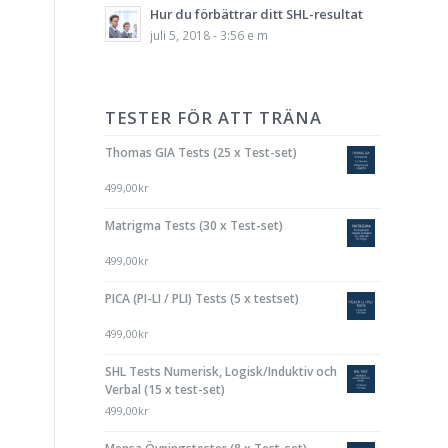
Hur du förbättrar ditt SHL-resultat
juli 5, 2018 - 3:56 e m
TESTER FÖR ATT TRÄNA
Thomas GIA Tests (25 x Test-set)
499,00
kr
Matrigma Tests (30 x Test-set)
499,00
kr
PICA (PI-LI / PLI) Tests (5 x testset)
499,00
kr
SHL Tests Numerisk, Logisk/Induktiv och
Verbal (15 x test-set)
499,00
kr